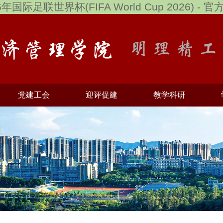
6年国际足联世界杯(FIFA World Cup 2026) - 
党建工会
迎评促建
教学科研