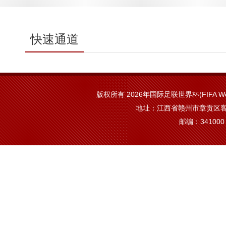
快速通道
版权所有 2026年国际足联世界杯(FIFA Worl
地址：江西省赣州市章贡区客
邮编：341000