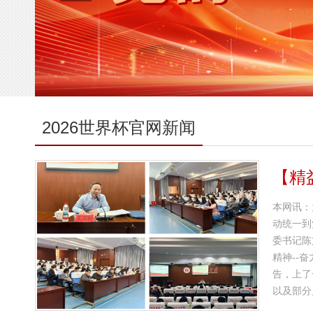
2026世界杯官网新闻
【精
本网讯：
动统一到
委书记陈
精神--
告，上了
以及部分员