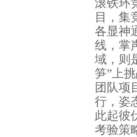
滚铁环
目，集
各显神
线，掌
域，则
笋”上
团队项
行，姿
此起彼
考验策