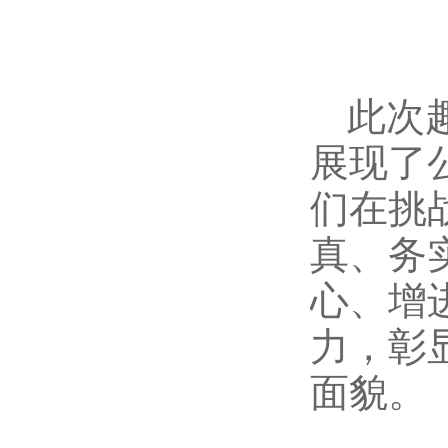
此次
展现了
们在挑
真、务
心、增
力，彰
面貌。